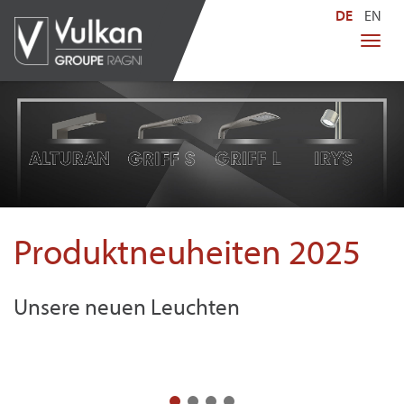
DE
EN
Men
ein-
Produktneuheiten 2025
Unsere neuen Leuchten